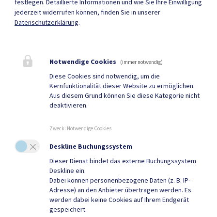
festlegen.
Detaillierte Informationen und wie Sie Ihre Einwilligung
jederzeit widerrufen können, finden Sie in unserer
Datenschutzerklärung
.
Parteienverkehr
Heute , 08:00 bis 12:00 Uhr
Notwendige Cookies
(immer notwendig)
Diese Cookies sind notwendig, um die
Kernfunktionalität dieser Website zu ermöglichen.
Amtsstunden
Aus diesem Grund können Sie diese Kategorie nicht
Heute , 08:00 bis 16:00 Uhr
deaktivieren.
Zweck
:
Notwendige Cookies
Mehr
Deskline Buchungssystem
Dieser Dienst bindet das externe Buchungssystem
Quicklinks
Deskline ein.
Dabei können personenbezogene Daten (z. B. IP-
Geko digital Gemeinde-
Tourismus
Adresse) an den Anbieter übertragen werden. Es
werden dabei keine Cookies auf Ihrem Endgerät
App
gespeichert.