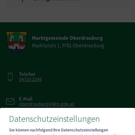
Marktgemeinde Oberdrauburg
Marktplatz 1, 9781 Oberdrauburg
Telefon
04710 2248
E-Mail
oberdrauburg@ktn.gde.at
Datenschutzeinstellungen
Fax
04710 2249-16
Sie können nachfolgend Ihre Datenschutzeinstellungen