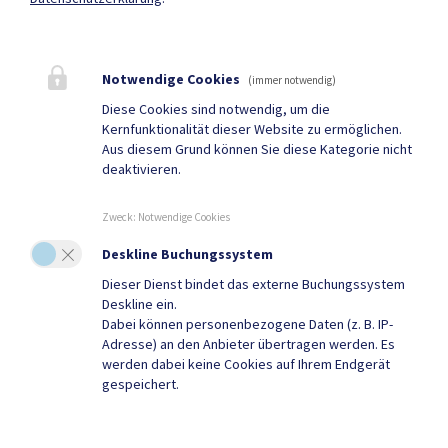
Parteienverkehr
Heute , Geschlossen
Notwendige Cookies
(immer notwendig)
Diese Cookies sind notwendig, um die
Kernfunktionalität dieser Website zu ermöglichen.
Amtsstunden
Aus diesem Grund können Sie diese Kategorie nicht
Heute , Geschlossen
deaktivieren.
Zweck
:
Notwendige Cookies
Mehr
Deskline Buchungssystem
Dieser Dienst bindet das externe Buchungssystem
Quicklinks
Deskline ein.
Dabei können personenbezogene Daten (z. B. IP-
Geko digital Gemeinde-
Tourismus
Adresse) an den Anbieter übertragen werden. Es
werden dabei keine Cookies auf Ihrem Endgerät
App
gespeichert.
Sport & Freizeit
Gemeindenachrichten