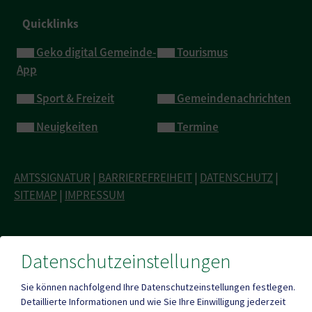
Quicklinks
Geko digital Gemeinde-
Tourismus
App
Sport & Freizeit
Gemeindenachrichten
Neuigkeiten
Termine
AMTSSIGNATUR
|
BARRIEREFREIHEIT
|
DATENSCHUTZ
|
SITEMAP
|
IMPRESSUM
Datenschutzeinstellungen
Sie können nachfolgend Ihre Datenschutzeinstellungen festlegen.
Detaillierte Informationen und wie Sie Ihre Einwilligung jederzeit