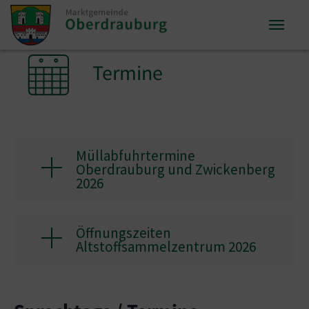
Zum Inhalt springen
Zum Seitenende springen
Sie sind hier:
Termine
Müllabfuhrtermine
Oberdrauburg und Zwickenberg
2026
Öffnungszeiten
Altstoffsammelzentrum 2026