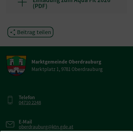
(
PDF
)
Beitrag teilen
Marktgemeinde Oberdrauburg
Marktplatz 1, 9781 Oberdrauburg
Telefon
04710 2248
E-Mail
oberdrauburg@ktn.gde.at