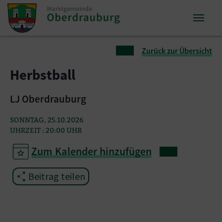
Zum Inhalt springen
Zum Seitenende springen
Sie sind hier:
Zurück zur Übersicht
Herbstball
LJ Oberdrauburg
SONNTAG, 25.10.2026
UHRZEIT : 20:00 UHR
Zum Kalender hinzufügen
Beitrag teilen