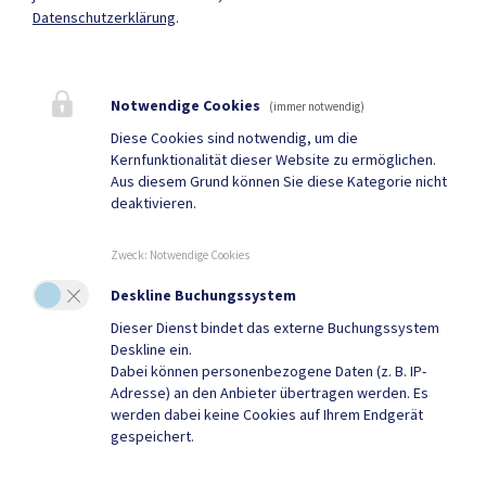
Datenschutzerklärung
.
Parteienverkehr
Heute , Geschlossen
Notwendige Cookies
(immer notwendig)
Diese Cookies sind notwendig, um die
Kernfunktionalität dieser Website zu ermöglichen.
Amtsstunden
Aus diesem Grund können Sie diese Kategorie nicht
Heute , Geschlossen
deaktivieren.
Zweck
:
Notwendige Cookies
Mehr
Deskline Buchungssystem
Dieser Dienst bindet das externe Buchungssystem
Quicklinks
Deskline ein.
Dabei können personenbezogene Daten (z. B. IP-
Geko digital Gemeinde-
Tourismus
Adresse) an den Anbieter übertragen werden. Es
werden dabei keine Cookies auf Ihrem Endgerät
App
gespeichert.
Sport & Freizeit
Gemeindenachrichten