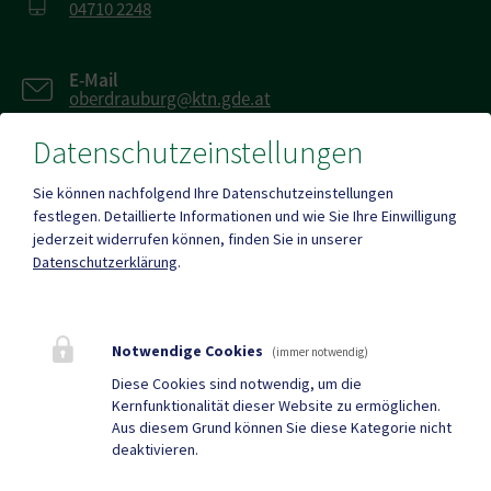
04710 2248
E-Mail
oberdrauburg@ktn.gde.at
Datenschutzeinstellungen
Fax
04710 2249-16
Sie können nachfolgend Ihre Datenschutzeinstellungen
festlegen.
Detaillierte Informationen und wie Sie Ihre Einwilligung
jederzeit widerrufen können, finden Sie in unserer
Datenschutzerklärung
.
Parteienverkehr
Heute , 08:00 bis 12:00 Uhr
Notwendige Cookies
(immer notwendig)
Diese Cookies sind notwendig, um die
Kernfunktionalität dieser Website zu ermöglichen.
Amtsstunden
Aus diesem Grund können Sie diese Kategorie nicht
Heute , 08:00 bis 16:00 Uhr
deaktivieren.