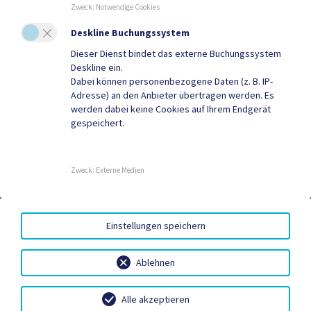
Zweck
:
Notwendige Cookies
Mehr
Deskline Buchungssystem
Dieser Dienst bindet das externe Buchungssystem
Quicklinks
Deskline ein.
Dabei können personenbezogene Daten (z. B. IP-
Geko digital Gemeinde-
Tourismus
Adresse) an den Anbieter übertragen werden. Es
werden dabei keine Cookies auf Ihrem Endgerät
App
gespeichert.
Sport & Freizeit
Gemeindenachrichten
Neuigkeiten
Termine
Zweck
:
Externe Medien
AMTSSIGNATUR
|
BARRIEREFREIHEIT
|
DATENSCHUTZ
|
Einstellungen speichern
SITEMAP
|
IMPRESSUM
Ablehnen
Alle akzeptieren